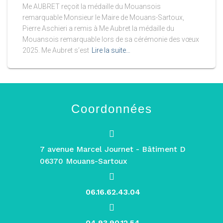
Me AUBRET reçoit la médaille du Mouansois
remarquable Monsieur le Maire de Mouans-Sartoux,
Pierre Aschieri a remis à Me Aubret la médaille du
Mouansois remarquable lors de sa cérémonie des vœux
2025. Me Aubret s’est
Lire la suite…
Coordonnées
7 avenue Marcel Journet - Bâtiment D
06370 Mouans-Sartoux
06.16.62.43.04
04.93.90.12.54