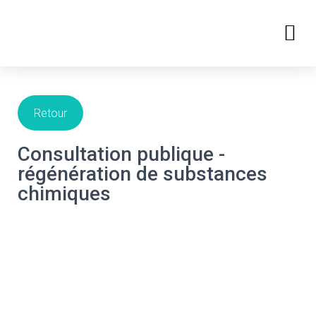
DÉFENSE DE L’ENVIRONNEMEN
TRANSACTIONS IMMOBILIÈRES
PRENDRE RENDEZ-VOUS
Retour
Consultation publique -
régénération de substances
chimiques