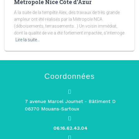
Métropole Nice Côte d’Azur
A la suite de la tempête Alex, des travaux de très grande
ampleur ont été réalisés par la Métropole NCA
(déboisements, terrassements…) Un voisin immédiat,
dont la qualité de vie a été fortement impactée, s’interroge
Lire la suite…
Coordonnées
7 avenue Marcel Journet - Bâtiment D
06370 Mouans-Sartoux
06.16.62.43.04