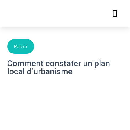
DÉFENSE DE L’ENVIRONNEMEN
TRANSACTIONS IMMOBILIÈRES
PRENDRE RENDEZ-VOUS
Retour
Comment constater un plan
local d’urbanisme